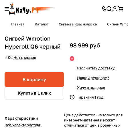
Главная
Каталог
Сигвеи в Красноярске
Сигвеи Wmo
Сигвей Wmotion
98 999 руб
Hyperoll Q6 черный
0
Нет отзывов
Рассчитать доставку
Нашли дешевле?
В корзину
Хочу в подарок
Купить в 1 клик
Гарантия 1 год
Цена действительна только для
Характеристики
интернет-магазина и может
Все характеристики
отличаться от цен в розничных