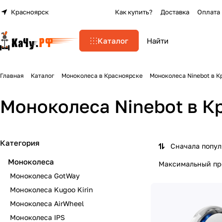
Красноярск
Как купить?
Доставка
Оплата
Каталог
Главная
Каталог
Моноколеса в Красноярске
Моноколеса Ninebot в К
Моноколеса Ninebot в К
Категория
Сначала попу
Моноколеса
Максимальный про
Моноколеса GotWay
Моноколеса Kugoo Kirin
Моноколеса AirWheel
Моноколеса IPS