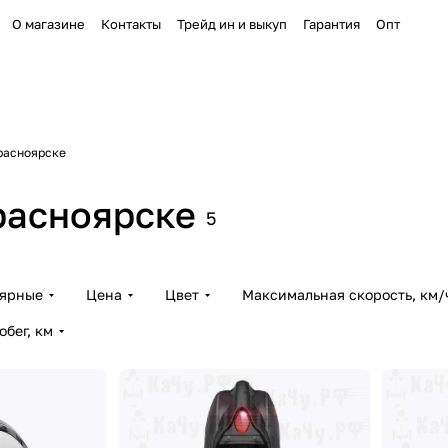
О магазине
Контакты
Трейд ин и выкуп
Гарантия
Опт
расноярске
расноярске
5
лярные
Цена
Цвет
Максимальная скорость, км/
бег, км