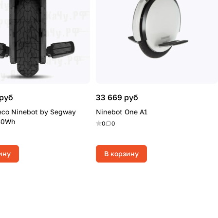
 руб
33 669 руб
со Ninebot by Segway
Ninebot One A1
30Wh
0
0
ину
В корзину