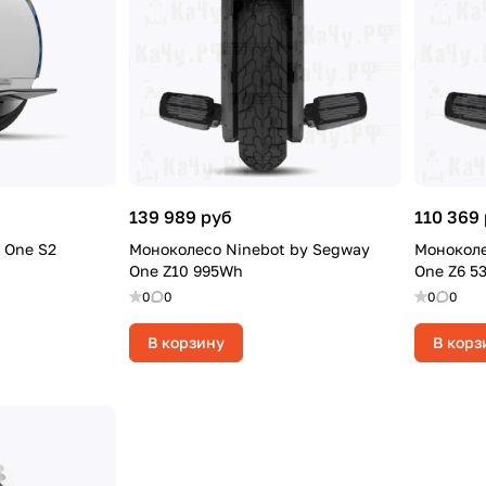
139 989 руб
110 369
inebot One S2
Моноколесо Ninebot by Segway
Моноколе
One Z10 995Wh
One Z6 5
0
0
0
0
В корзину
В корз