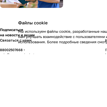
Файлы cookie
Подписаться
Мы используем файлы cookie, разработанные наш
на новости и акции
нам улучшать взаимодействие с пользователями 
Связаться с нами
использования. Более подробные сведения смот
88002507668
sale@segwayninebot.ru
Москва, 5ая кабельная 2С1
© 2026 КаЧу.Рф - для любителей кататься!
На информационном ресурсе применяются
рекомендательные техн