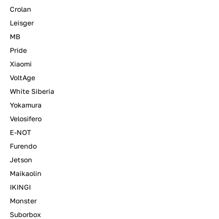
Crolan
Leisger
MB
Pride
Xiaomi
VoltAge
White Siberia
Yokamura
Velosifero
E-NOT
Furendo
Jetson
Maikaolin
IKINGI
Monster
Suborbox