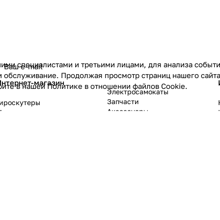
ими специалистами и третьими лицами, для анализа событий
политикой конфиденциальности
и обслуживание. Продолжая просмотр страниц нашего сайта
Интернет-магазин
рите в нашей
Политике в отношении файлов Cookie
.
Электросамокаты
Запчасти
Гироскутеры
Аксессуары
Моноколеса
Электроскутеры
Сигвеи
Электровелосипеды
ологии
.