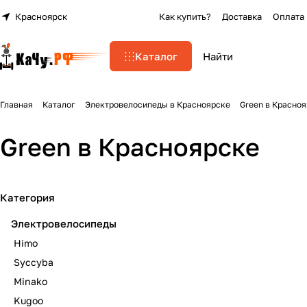
Красноярск
Как купить?
Доставка
Оплата
Каталог
Главная
Каталог
Электровелосипеды в Красноярске
Green в Красно
Green в Красноярске
Категория
Электровелосипеды
Himo
Syccyba
Minako
Kugoo