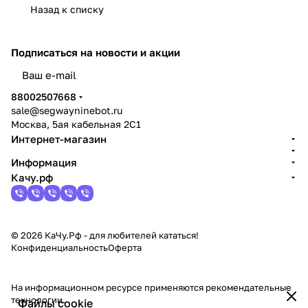
Назад к списку
Подписаться
на новости и акции
политикой конфиденциальности
88002507668
sale@segwayninebot.ru
Москва, 5ая кабельная 2С1
Интернет-магазин
Информация
Качу.рф
© 2026 КаЧу.Рф - для любителей кататься!
Конфиденциальность
Оферта
На информационном ресурсе применяются
рекомендательные
технологии
.
Файлы cookie