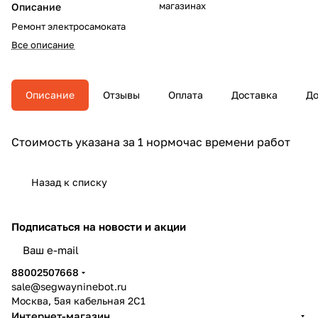
магазинах
Описание
Ремонт электросамоката
Все описание
Описание
Отзывы
Оплата
Доставка
До
Стоимость указана за 1 нормочас времени работ
Назад к списку
Подписаться
на новости и акции
политикой конфиденциальности
88002507668
sale@segwayninebot.ru
Москва, 5ая кабельная 2С1
Интернет-магазин