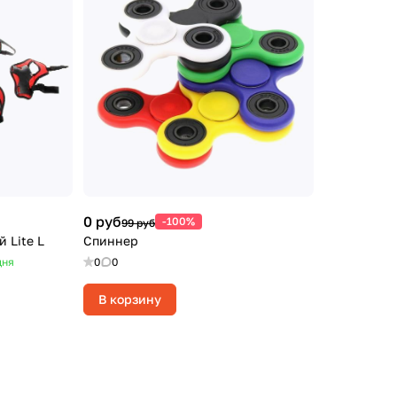
0 руб
-100%
99 руб
 Lite L
Спиннер
дня
0
0
В корзину