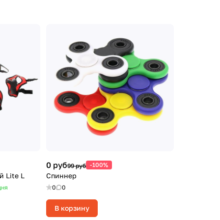
0 руб
-100%
99 руб
 Lite L
Спиннер
дня
0
0
В корзину