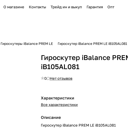
О магазине
Контакты
Трейд ин и выкуп
Гарантия
Опт
Гироскутеры iBalance PREM LE
Гироскутер iBalance PREM LE iB105AL081
Гироскутер iBalance PRE
iB105AL081
0
Нет отзывов
Характеристики
Все характеристики
Описание
Гироскутер iBalance PREM LE iB105AL081