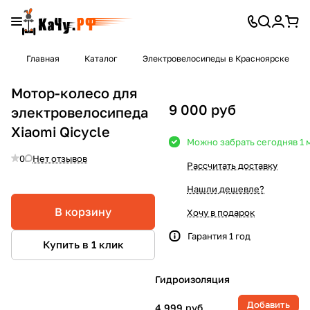
Главная
Каталог
Электровелосипеды в Красноярске
Мотор-колесо для
9 000 руб
электровелосипеда
Xiaomi Qicycle
Можно забрать сегодня
в 1
0
Нет отзывов
Рассчитать доставку
Нашли дешевле?
В корзину
Хочу в подарок
Гарантия 1 год
Купить в 1 клик
Гидроизоляция
Добавить
4 999 руб