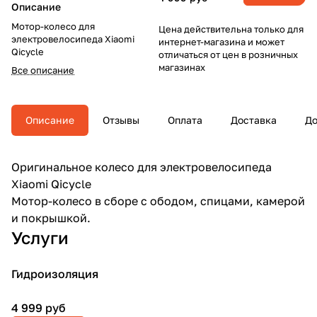
Описание
Мотор-колесо для
Цена действительна только для
электровелосипеда Xiaomi
интернет-магазина и может
Qicycle
отличаться от цен в розничных
магазинах
Все описание
Описание
Отзывы
Оплата
Доставка
До
Оригинальное колесо для электровелосипеда
Xiaomi Qicycle
Мотор-колесо в сборе с ободом, спицами, камерой
и покрышкой.
Услуги
Гидроизоляция
4 999 руб