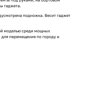
менты под руками, на бортовом
ры гаджета.
едусмотрена подножка. Весит гаджет
шей моделью среди мощных
, для перемещения по городу и