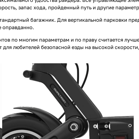
максимального удобства райдера. Все управляющие эле
рость, запас хода, пройденный путь и другие парамет
 стандартный багажник. Для вертикальной парковки пр
е оправданно.
ентов по многим параметрам и по праву считается луч
т для любителей безопасной езды на высокой скорости