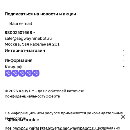
Подписаться
на новости и акции
политикой конфиденциальности
88002507668
sale@segwayninebot.ru
Москва, 5ая кабельная 2С1
Интернет-магазин
Информация
Качу.рф
© 2026 КаЧу.Рф - для любителей кататься!
Конфиденциальность
Оферта
На информационном ресурсе применяются
рекомендательные
технологии
.
Файлы cookie
Все ресурсы сайта krasnoyarsk.segwayninebot.ru, включая (но
Мы используем файлы cookie, разработанные