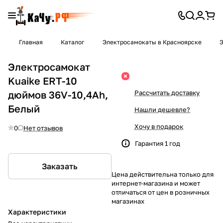
Главная
Каталог
Электросамокаты в Красноярске
Э
Электросамокат
Kuaike ERT-10
дюймов 36V-10,4Ah,
Рассчитать доставку
Белый
Нашли дешевле?
Хочу в подарок
0
Нет отзывов
Гарантия 1 год
Заказать
Цена действительна только для
интернет-магазина и может
отличаться от цен в розничных
магазинах
Характеристики