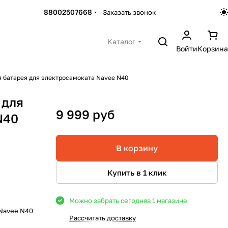
88002507668
Заказать звонок
Каталог
Войти
Корзина
 батарея для электросамоката Navee N40
 для
9 999 руб
N40
В корзину
Купить в 1 клик
Можно забрать сегодня
в 1 магазине
 Navee N40
Рассчитать доставку