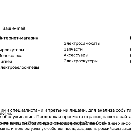
политикой конфиденциальности
Интернет-магазин
Электросамокаты
Запчасти
Гироскутеры
Аксессуары
Моноколеса
Электроскутеры
Сигвеи
Электровелосипеды
ими специалистами и третьими лицами, для анализа событий
ологии
.
и обслуживание. Продолжая просмотр страниц нашего сайта
рите в нашей
Политике в отношении файлов Cookie
.
граничиваясь) текстовую, графическую, фотографическую и видео инф
рав на интеллектуальную собственность, защищены российским зак