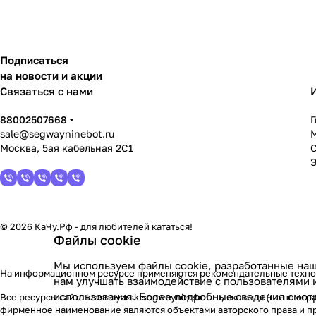
Подписаться
на новости и акции
Связаться с нами
88002507668
sale@segwayninebot.ru
Москва, 5ая кабельная 2С1
© 2026 КаЧу.Рф - для любителей кататься!
Файлы cookie
Мы используем файлы cookie, разработанные наш
На информационном ресурсе применяются
рекомендательные техн
нам улучшать взаимодействие с пользователями 
использования. Более подробные сведения смот
Все ресурсы сайта krasnoyarsk.segwayninebot.ru, включая (но не о
фирменное наименование являются объектами авторского права и п